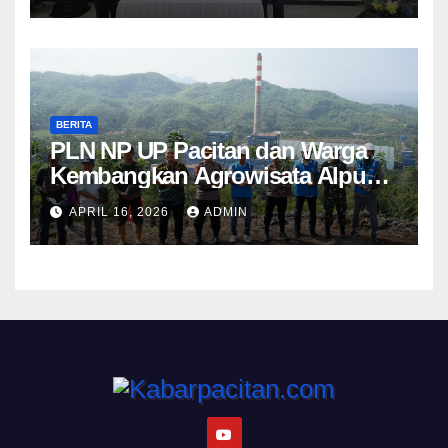
BERITA
PLN NP UP Pacitan dan Warga
Kembangkan Agrowisata Alpukat
Berbasis Lingkungan di
APRIL 16, 2026
ADMIN
Sudimoro