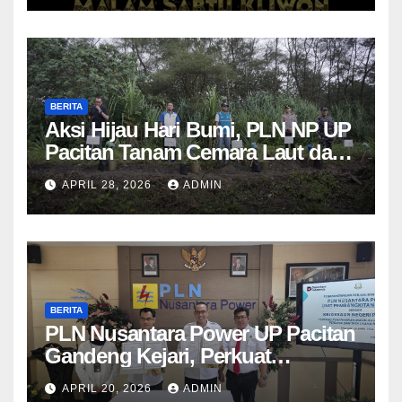
BERITA
Aksi Hijau Hari Bumi, PLN NP UP
Pacitan Tanam Cemara Laut dan
Pandan
APRIL 28, 2026
ADMIN
BERITA
PLN Nusantara Power UP Pacitan
Gandeng Kejari, Perkuat
Penanganan Hukum Perdata dan
APRIL 20, 2026
ADMIN
TUN