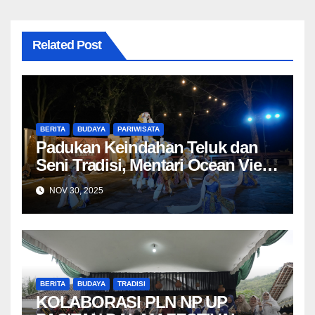
Related Post
BERITA
BUDAYA
PARIWISATA
Padukan Keindahan Teluk dan
Seni Tradisi, Mentari Ocean View
Luncurkan “Mentari Budaya”
NOV 30, 2025
BERITA
BUDAYA
TRADISI
KOLABORASI PLN NP UP