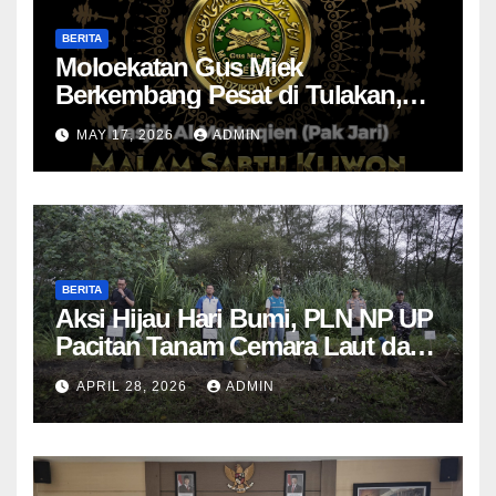
BERITA
Moloekatan Gus Miek
Berkembang Pesat di Tulakan,
Jamaah Diajak Introspeksi Diri
MAY 17, 2026
ADMIN
Lewat Dzikrul Ghofilin
BERITA
Aksi Hijau Hari Bumi, PLN NP UP
Pacitan Tanam Cemara Laut dan
Pandan
APRIL 28, 2026
ADMIN