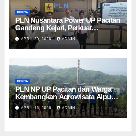
BERITA
PLN Nusantara Power UP Pacitan
Gandeng Kejari, Perkuat
Penanganan Hukum Perdata dan
APRIL 20, 2026
ADMIN
TUN
BERITA
PLN NP UP Pacitan dan Warga
Kembangkan Agrowisata Alpukat
Berbasis Lingkungan di
APRIL 16, 2026
ADMIN
Sudimoro