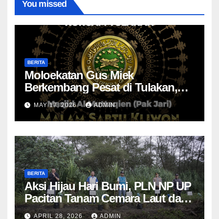
You missed
BERITA
Moloekatan Gus Miek
Berkembang Pesat di Tulakan,
Jamaah Diajak Introspeksi Diri
MAY 17, 2026
ADMIN
Lewat Dzikrul Ghofilin
BERITA
Aksi Hijau Hari Bumi, PLN NP UP
Pacitan Tanam Cemara Laut dan
Pandan
APRIL 28, 2026
ADMIN