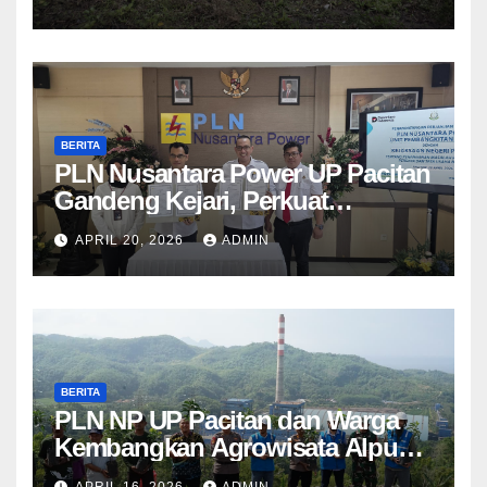
BERITA
PLN Nusantara Power UP Pacitan
Gandeng Kejari, Perkuat
Penanganan Hukum Perdata dan
APRIL 20, 2026
ADMIN
TUN
BERITA
PLN NP UP Pacitan dan Warga
Kembangkan Agrowisata Alpukat
Berbasis Lingkungan di
APRIL 16, 2026
ADMIN