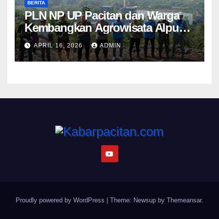
BERITA
PLN NP UP Pacitan dan Warga
Kembangkan Agrowisata Alpukat
Berbasis Lingkungan di
APRIL 16, 2026
ADMIN
Sudimoro
Proudly powered by WordPress
|
Theme: Newsup by
Themeansar
.