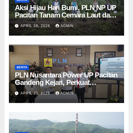
Aksi Hijau Hari Bumi, PLN NP UP
Pacitan Tanam Cemara Laut dan
Pandan
APRIL 28, 2026
ADMIN
BERITA
PLN Nusantara Power UP Pacitan
Gandeng Kejari, Perkuat
Penanganan Hukum Perdata dan
APRIL 20, 2026
ADMIN
TUN