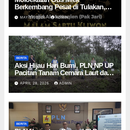
Berkembang Pesat di Tulakan,
Jamaah Diajak Introspeksi Diri
MAY 17, 2026
ADMIN
Lewat Dzikrul Ghofilin
BERITA
Aksi Hijau Hari Bumi, PLN NP UP
Pacitan Tanam Cemara Laut dan
Pandan
APRIL 28, 2026
ADMIN
BERITA