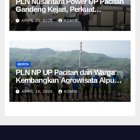
PLN Nusantara Power UP Pacitan
Gandeng Kejari, Perkuat
Penanganan Hukum Perdata dan
APRIL 20, 2026
ADMIN
TUN
BERITA
PLN NP UP Pacitan dan Warga
Kembangkan Agrowisata Alpukat
Berbasis Lingkungan di
APRIL 16, 2026
ADMIN
Sudimoro