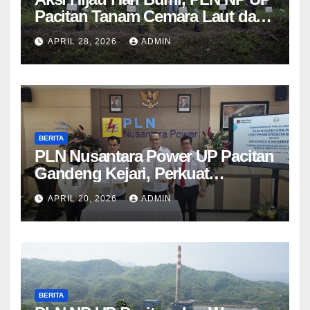
Pacitan Tanam Cemara Laut dan
Pandan
APRIL 28, 2026
ADMIN
BERITA
PLN Nusantara Power UP Pacitan
Gandeng Kejari, Perkuat
Penanganan Hukum Perdata dan
APRIL 20, 2026
ADMIN
TUN
BERITA