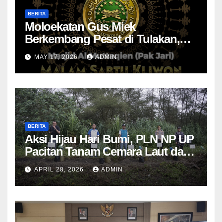
BERITA
Moloekatan Gus Miek
Berkembang Pesat di Tulakan,
Jamaah Diajak Introspeksi Diri
MAY 17, 2026
ADMIN
Lewat Dzikrul Ghofilin
BERITA
Aksi Hijau Hari Bumi, PLN NP UP
Pacitan Tanam Cemara Laut dan
Pandan
APRIL 28, 2026
ADMIN