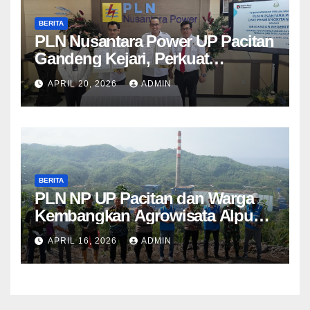
BERITA
PLN Nusantara Power UP Pacitan
Gandeng Kejari, Perkuat
Penanganan Hukum Perdata dan
APRIL 20, 2026
ADMIN
TUN
BERITA
PLN NP UP Pacitan dan Warga
Kembangkan Agrowisata Alpukat
Berbasis Lingkungan di
APRIL 16, 2026
ADMIN
Sudimoro