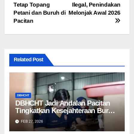
navigation
Tetap Topang
Ilegal, Penindakan
Petani dan Buruh di
Melonjak Awal 2026
Pacitan
Related Post
DBHCHT
DBHCHT Jadi Andalan Pacitan
Tingkatkan Kesejahteraan Buruh
Rokok
FEB 27, 2026