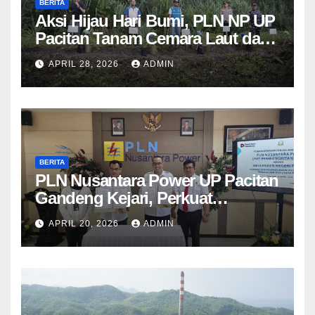
BERITA
Aksi Hijau Hari Bumi, PLN NP UP
Pacitan Tanam Cemara Laut dan
Pandan
APRIL 28, 2026
ADMIN
BERITA
PLN Nusantara Power UP Pacitan
Gandeng Kejari, Perkuat
Penanganan Hukum Perdata dan
APRIL 20, 2026
ADMIN
TUN