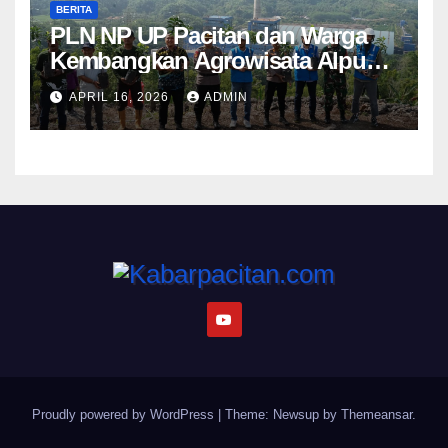
BERITA
PLN NP UP Pacitan dan Warga
Kembangkan Agrowisata Alpukat
Berbasis Lingkungan di
APRIL 16, 2026
ADMIN
Sudimoro
Proudly powered by WordPress
|
Theme: Newsup by
Themeansar
.