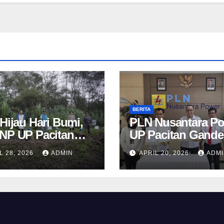
BERITA
Hijau Hari Bumi,
PLN Nusantara P
NP UP Pacitan
UP Pacitan Gand
m Cemara Laut
Kejari, Perkuat
L 28, 2026
ADMIN
APRIL 20, 2026
ADM
Pandan
Penanganan Huk
Perdata dan TUN