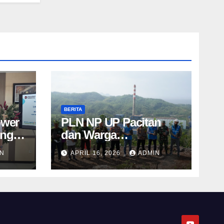
BERITA
ower
PLN NP UP Pacitan
eng
dan Warga
Kembangkan
IN
APRIL 16, 2026
ADMIN
um
Agrowisata Alpukat
Berbasis Lingkungan
di Sudimoro