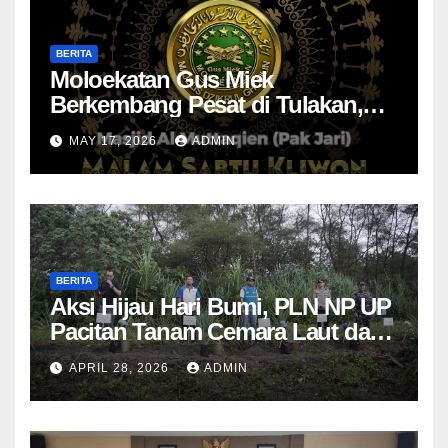
BERITA
Moloekatan Gus Miek
Berkembang Pesat di Tulakan,
Jamaah Diajak Introspeksi Diri
MAY 17, 2026
ADMIN
Lewat Dzikrul Ghofilin
BERITA
Aksi Hijau Hari Bumi, PLN NP UP
Pacitan Tanam Cemara Laut dan
Pandan
APRIL 28, 2026
ADMIN