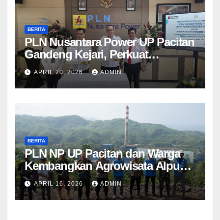
BERITA
PLN Nusantara Power UP Pacitan
Gandeng Kejari, Perkuat
Penanganan Hukum Perdata dan
APRIL 20, 2026
ADMIN
TUN
BERITA
PLN NP UP Pacitan dan Warga
Kembangkan Agrowisata Alpukat
Berbasis Lingkungan di
APRIL 16, 2026
ADMIN
Sudimoro