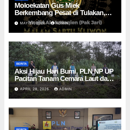
Moloekatan Gus Miek
Berkembang Pesat di Tulakan,
Jamaah Diajak Introspeksi Diri
MAY 17, 2026
ADMIN
Lewat Dzikrul Ghofilin
BERITA
Aksi Hijau Hari Bumi, PLN NP UP
Pacitan Tanam Cemara Laut dan
Pandan
APRIL 28, 2026
ADMIN
BERITA