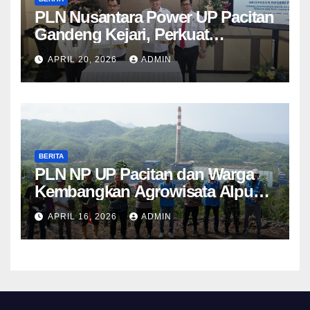
PLN Nusantara Power UP Pacitan
Gandeng Kejari, Perkuat
Penanganan Hukum Perdata dan
APRIL 20, 2026
ADMIN
TUN
BERITA
PLN NP UP Pacitan dan Warga
Kembangkan Agrowisata Alpukat
Berbasis Lingkungan di
APRIL 16, 2026
ADMIN
Sudimoro