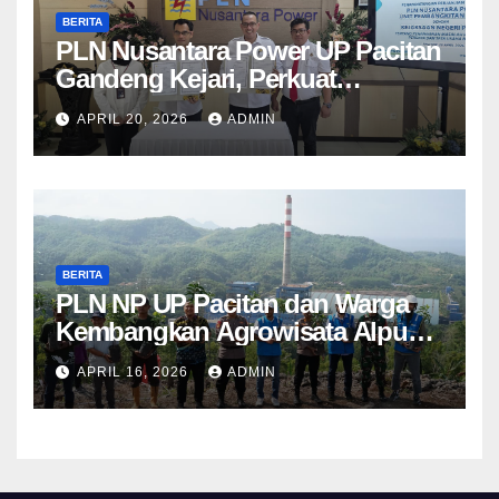
BERITA
PLN Nusantara Power UP Pacitan
Gandeng Kejari, Perkuat
Penanganan Hukum Perdata dan
APRIL 20, 2026
ADMIN
TUN
BERITA
PLN NP UP Pacitan dan Warga
Kembangkan Agrowisata Alpukat
Berbasis Lingkungan di
APRIL 16, 2026
ADMIN
Sudimoro