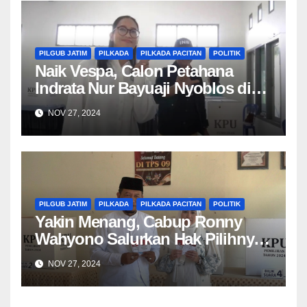
PILGUB JATIM
PILKADA
PILKADA PACITAN
POLITIK
Naik Vespa, Calon Petahana
Indrata Nur Bayuaji Nyoblos di
TPS 004
NOV 27, 2024
PILGUB JATIM
PILKADA
PILKADA PACITAN
POLITIK
Yakin Menang, Cabup Ronny
Wahyono Salurkan Hak Pilihnya
di TPS 09
NOV 27, 2024