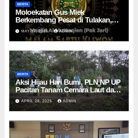
BERITA
Moloekatan Gus Miek
Berkembang Pesat di Tulakan,
Jamaah Diajak Introspeksi Diri
MAY 17, 2026
ADMIN
Lewat Dzikrul Ghofilin
BERITA
Aksi Hijau Hari Bumi, PLN NP UP
Pacitan Tanam Cemara Laut dan
Pandan
APRIL 28, 2026
ADMIN