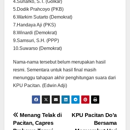
4.Sunarko, S.T. (Golkar)
5.Dodik Prahcoyo (PKB)
6.Warkim Sutarto (Demokrat)
7.Handaya Aji (PKS)
8.Winardi (Demokrat)
9.Samsuri, S.H. (PPP)
10.Suwarso (Demokrat)
Nama-nama tersebut belum merupakan hasil
resmi. Sementara untuk hasil final masih
menunggu tahapan akhir penghitungan suara dari
KPU Pacitan. (Edwin Adji)
Post
Menang Telak di
KPU Pacitan Do’a
Pacitan, Capres
Bersama
navigation