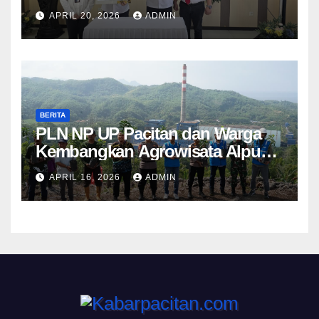
Penanganan Hukum Perdata dan
APRIL 20, 2026
ADMIN
TUN
BERITA
PLN NP UP Pacitan dan Warga
Kembangkan Agrowisata Alpukat
Berbasis Lingkungan di
APRIL 16, 2026
ADMIN
Sudimoro