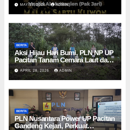
Jamaah Diajak Introspeksi Diri
MAY 17, 2026
ADMIN
Lewat Dzikrul Ghofilin
BERITA
Aksi Hijau Hari Bumi, PLN NP UP
Pacitan Tanam Cemara Laut dan
Pandan
APRIL 28, 2026
ADMIN
BERITA
PLN Nusantara Power UP Pacitan
Gandeng Kejari, Perkuat